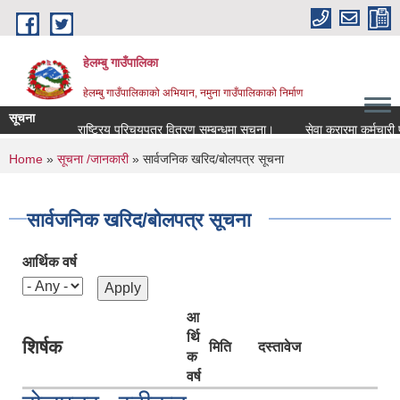
Skip to main content
हेलम्बु गाउँपालिका
हेलम्बु गाउँपालिकाको अभियान, नमुना गाउँपालिकाको निर्माण
सूचना
राष्ट्रिय परिचयपत्र वितरण सम्बन्धमा सूचना।
सेवा करारमा कर्मचारी पदपूर्ति
You are here
Home
»
सूचना /जानकारी
» सार्वजनिक खरिद/बोलपत्र सूचना
सार्वजनिक खरिद/बोलपत्र सूचना
आर्थिक वर्ष
आ
र्थि
शिर्षक
मिति
दस्तावेज
क
वर्ष