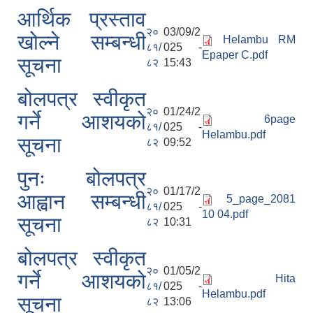
आर्थिक प्रस्ताव
२०
03/09/2
खोल्ने सम्बन्धी
Helambu RM
८१/
025 -
Epaper C.pdf
सूचना
८२
15:43
बोलपत्र स्वीकृत
२०
01/24/2
गर्ने आशयको
6page
८१/
025 -
Helambu.pdf
सूचना
८२
09:52
पुनः बोलपत्र
२०
01/17/2
आह्वान सम्बन्धी
5_page_2081
८१/
025 -
10 04.pdf
सूचना
८२
10:31
बोलपत्र स्वीकृत
२०
01/05/2
गर्ने आशयको
Hita
८१/
025 -
Helambu.pdf
सूचना
८२
13:06