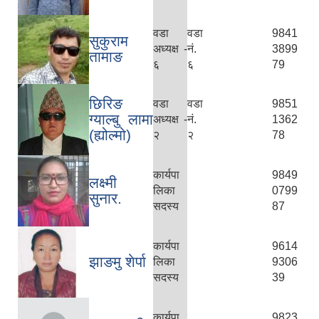
वडा
वडा
9841
सुकुराम
अध्यक्ष -
नं.
3899
तामाङ
६
६
79
छिरिङ
वडा
वडा
9851
ग्याल्बु लामा
अध्यक्ष -
नं.
1362
(ह्योल्मो)
२
२
78
कार्यपा
9849
लक्ष्मी
लिका
0799
सुनार.
सदस्य
87
कार्यपा
9614
झाङमु शेर्पा
लिका
9306
सदस्य
39
कार्यपा
9823