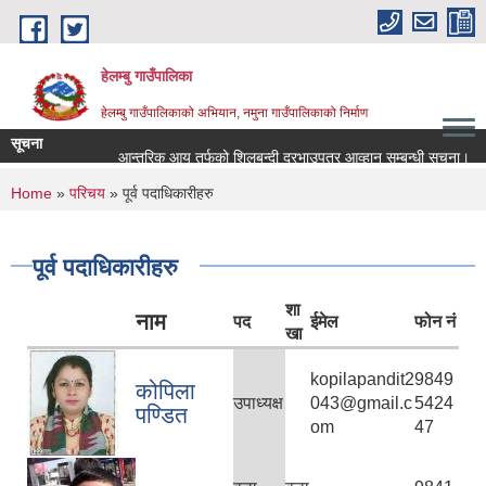
Skip to main content
हेलम्बु गाउँपालिका
हेलम्बु गाउँपालिकाको अभियान, नमुना गाउँपालिकाको निर्माण
सूचना
आन्तरिक आय तर्फको शिलबन्दी दरभाउपत्र आव्हान सम्बन्धी सूचना।
रा
You are here
Home
»
परिचय
» पूर्व पदाधिकारीहरु
पूर्व पदाधिकारीहरु
शा
नाम
पद
ईमेल
फोन नं
खा
kopilapandit2
9849
कोपिला
उपाध्यक्ष
043@gmail.c
5424
पण्डित
om
47