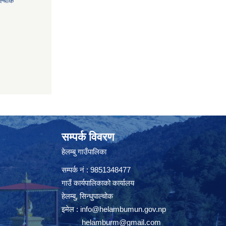
ाल्चोक
सम्पर्क विवरण
हेलम्बु गाउँपालिका
सम्पर्क नं : 9851348477
गाउँ कार्यपालिकाको कार्यालय
हेलम्बु, सिन्धुपाल्चोक
इमेल :
info@helambumun.gov.np
helamburm@gmail.com