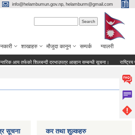
info@helambumun.gov.np, helamburm@gmail.com
Search form
Search
ानकारी
शाखाहरु
मौजुदा कानुन
सम्पर्क
ग्यालरी
क आय तर्फको शिलबन्दी दरभाउपत्र आव्हान सम्बन्धी सूचना।
राष्ट्रिय परि
्र सूचना
कर तथा शुल्कहरु