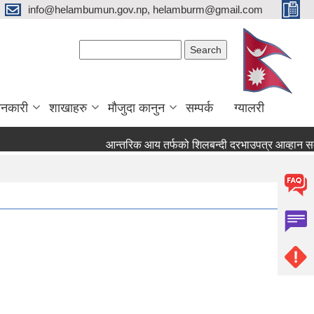
info@helambumun.gov.np, helamburm@gmail.com
Search form
Search
ानकारी
शाखाहरु
मौजुदा कानुन
सम्पर्क
ग्यालरी
आन्तरिक आय तर्फको शिलबन्दी दरभाउपत्र आव्हान सम्बन्धी