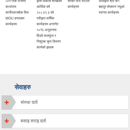
आन्तरिक राजस्व
कृषि विकास शाखाको
सरको फेरी भेटौला
अधिकृत श्री बेनि
कार्यालय
आर्थिक वर्ष
कार्यक्रम
बहादुर मोक्तान ज्यूको
कार्भेपलाञ्चोक विच
२०८२/८३ को
स्वागत कार्यक्रम
MOU हस्ताक्षर
स्वीकृत वार्षिक
कार्यक्रम
कार्यक्रम अन्तर्गत
५०% अनुदानमा
हिउदे फलफुल र
निशुल्क चुना वितरण
कार्यको झलक
सेवाहरु
संस्था दर्ता
बसाइ सराइ दर्ता