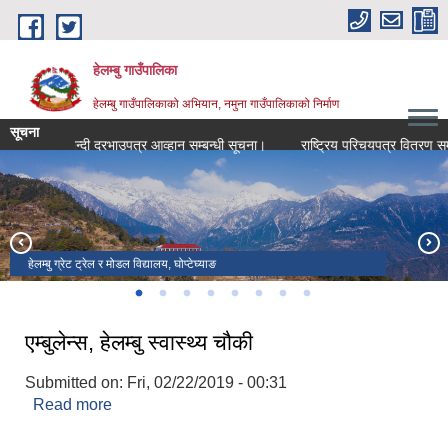
Skip to main content
हेलम्बु गाउँपालिका
हेलम्बु गाउँपालिकाको अभियान, नमुना गाउँपालिकाको निर्माण
सूचना
 शिलबन्दी दरभाउपत्र आव्हान सम्बन्धी सूचना।
राष्ट्रिय परिचयपत्र वितरण सम्बन्धमा
हेलम्बु ग्रेट ट्रेल र मोडल विद्यालय, घोप्टेघ्याङ
हेलम्बु ग्रेट ट्रेल, नागीडाँडा खण्ड
सुन्दर शान्त हेलम्बु
ग्याल्थुम, गैरी बेंसी
ब्ल्याङ्जे झरना
छ्यादी भञ्ज्‍याङ हेलम्बु १
गुरु रिन्पोछे, हेलम्बु गा.पा. २
गोसाइकुण्ड टु हेलम्बु ट्रेल रेस
एम्बुलेन्स, हेलम्बु स्वास्थ्य चौकी
Submitted on:
Fri, 02/22/2019 - 00:31
Read more
about एम्बुलेन्स, हेलम्बु स्वास्थ्य चौकी