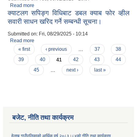
Read more
about राष्ट्रिय परिचय पत्र वितरण स्थगन गरिएको
क्याटलग सपिङ्ग विधिबाट डबल क्याब फोर व्हील
सम्बन्धमा
सवारी साधन खरिद गर्ने सम्बन्धी सूचना।
Submitted on:
Fri, 08/29/2025 - 10:14
Read more
about क्याटलग सपिङ्ग विधिबाट डबल क्याब फोर व्हील
Pages
सवारी साधन खरिद गर्ने सम्बन्धी सूचना।
« first
‹ previous
…
37
38
39
40
41
42
43
44
45
…
next ›
last »
बजेट, नीति तथा कार्यक्रम
हेलम्बु गाउँपालिकाको आर्थिक वर्ष २०८३।८४को नीति तथा कार्यक्रम