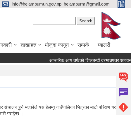
info@helambumun.gov.np, helamburm@gmail.com
Search form
Search
ानकारी
शाखाहरु
मौजुदा कानुन
सम्पर्क
ग्यालरी
आन्तरिक आय तर्फको शिलबन्दी दरभाउपत्र आव्हान सम्ब
र संचालन हुने भएकोले यस हेलम्वु गाउँपालिका भित्रका माटो परिक्षण गराउन
यालयमा ल्याई नाम दर्ता गराउनु हुन जानकारी गराईन्छ ।