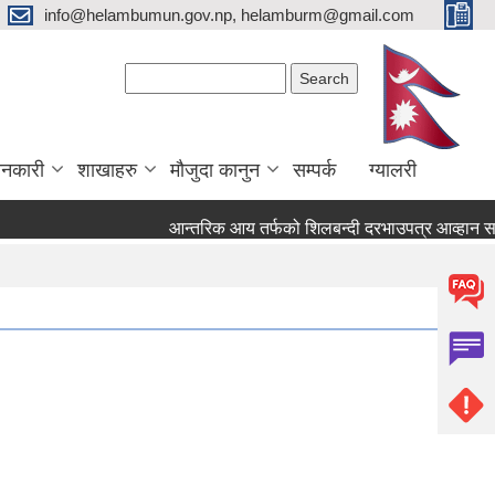
info@helambumun.gov.np, helamburm@gmail.com
Search form
Search
ानकारी
शाखाहरु
मौजुदा कानुन
सम्पर्क
ग्यालरी
आन्तरिक आय तर्फको शिलबन्दी दरभाउपत्र आव्हान सम्बन्ध