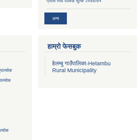
प्रवेश तथा पार्किङ शुल्क २०७४/७५
अन्य
हाम्रो फेसबुक
हेलम्बु गाउँपालिका-Helambu
Rural Municipality
ुपाल्चोक
पाल्चोक
ाल्चोक