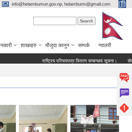
info@helambumun.gov.np, helamburm@gmail.com
Search form
Search
ानकारी
शाखाहरु
मौजुदा कानुन
सम्पर्क
ग्यालरी
राष्ट्रिय परिचयपत्र वितरण सम्बन्धमा सूचना।
सेवा करार