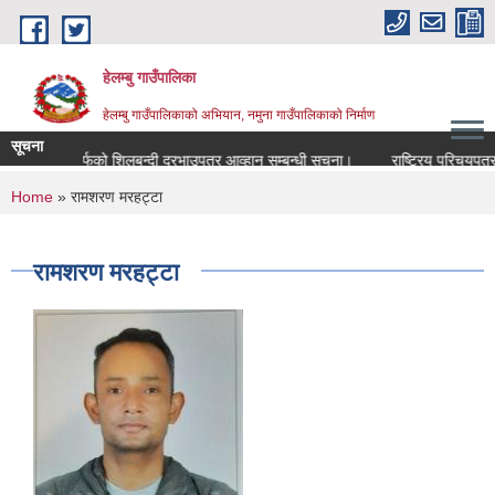
Skip to main content
हेलम्बु गाउँपालिका
हेलम्बु गाउँपालिकाको अभियान, नमुना गाउँपालिकाको निर्माण
सूचना
िक आय तर्फको शिलबन्दी दरभाउपत्र आव्हान सम्बन्धी सूचना।
राष्ट्रिय परिचयपत्र वित
You are here
Home
» रामशरण मरहट्टा
रामशरण मरहट्टा