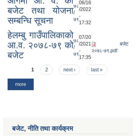
आगमी आ. व. को
06/16
७८
बजेट तथा योजना
/2022
/
-
सम्बन्धि सूचना
७९
17:32
हेलम्बु गाउँपालिकाको
07/20
७८
आ.व. २०७८-७९ को
/2021
बजेट
/
-
२०७८-७९.pdf
बजेट
७९
17:35
Pages
1
2
next ›
last »
more
बजेट, नीति तथा कार्यक्रम