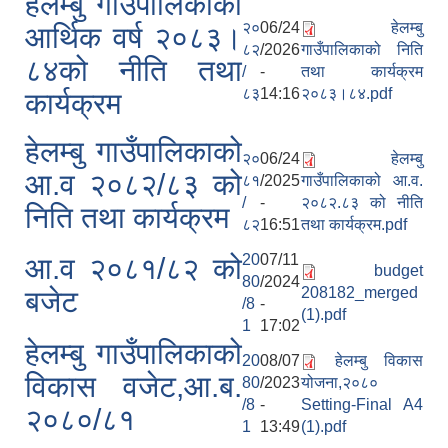
हेलम्बु गाउँपालिकाको
२०
06/24
हेलम्बु
आर्थिक वर्ष २०८३।
८२
/2026
गाउँपालिकाको निति
८४को नीति तथा
/
-
तथा कार्यक्रम
८३
14:16
२०८३।८४.pdf
कार्यक्रम
हेलम्बु गाउँपालिकाको
२०
06/24
हेलम्बु
आ.व २०८२/८३ को
८१
/2025
गाउँपालिकाको आ.व.
/
-
२०८२.८३ को नीति
निति तथा कार्यक्रम
८२
16:51
तथा कार्यक्रम.pdf
20
07/11
आ.व २०८१/८२ को
budget
80
/2024
208182_merged
बजेट
/8
-
(1).pdf
1
17:02
हेलम्बु गाउँपालिकाको
20
08/07
हेलम्बु विकास
विकास वजेट,आ.ब.
80
/2023
योजना,२०८०
/8
-
Setting-Final A4
२०८०/८१
1
13:49
(1).pdf