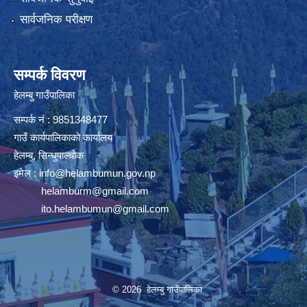
सार्वजनिक परीक्षण
सम्पर्क विवरण
हेलम्बु गाउँपालिका
सम्पर्क नं : 9851348477
गाउँ कार्यपालिकाको कार्यालय
हेलम्बु, सिन्धुपाल्चोक
इमेल :
info@helambumun.gov.np
helamburm@gmail.com
ito.helambumun@gmail.com
© 2026 हेलम्बु गाउँपालिका