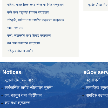
महिला, बालबालिका तथा ज्येष्ठ नागरिक मन्त्रालय
प्रदेश लेखा नियन
कृषि तथा पशुपन्छी विकास मन्त्रालय
संस्कृति, पर्यटन तथा नागरिक उड्डयन मन्त्रालय
रक्षा मन्त्रालय
उर्जा, जलस्रोत तथा सिचाइ मन्त्रालय
वन तथा वातावरण मन्त्रालय
राष्ट्रिय योजना आयोग
Notices
eGov serv
सूचना तथा समाचार
घटना दर्ता
सार्वजनिक खरीद /बोलपत्र सूचना
सामाजिक सुरक्ष
एन, कानुन तथा निर्देशिका
नागरिक वडापत्
कर तथा शुल्कहरु