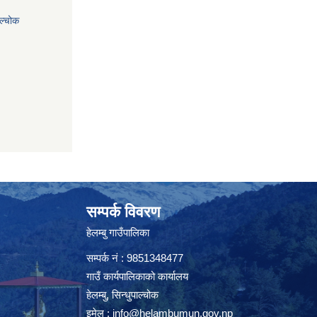
ाल्चोक
सम्पर्क विवरण
हेलम्बु गाउँपालिका
सम्पर्क नं : 9851348477
गाउँ कार्यपालिकाको कार्यालय
हेलम्बु, सिन्धुपाल्चोक
इमेल :
info@helambumun.gov.np