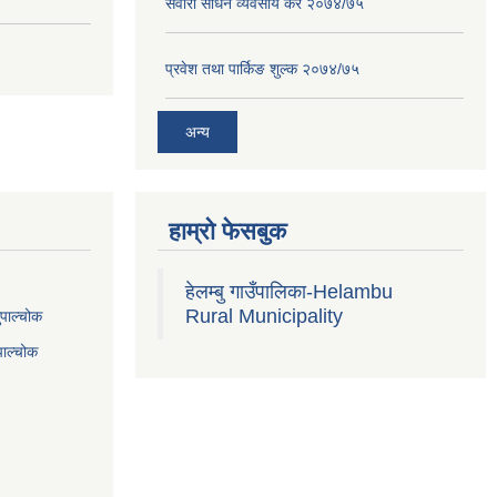
सवारी साधन व्यवसाय कर २०७४/७५
प्रवेश तथा पार्किङ शुल्क २०७४/७५
अन्य
हाम्रो फेसबुक
हेलम्बु गाउँपालिका-Helambu
Rural Municipality
ुपाल्चोक
पाल्चोक