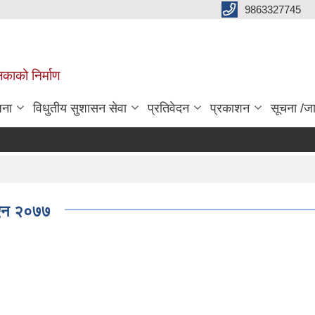
9863327745
िकाको निर्माण
जना
विधुतीय सुशासन सेवा
प्रतिवेदन
प्रकाशन
सूचना /ज
े ऐन २०७७