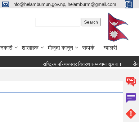
info@helambumun.gov.np, helamburm@gmail.com
Search form
Search
ानकारी
शाखाहरु
मौजुदा कानुन
सम्पर्क
ग्यालरी
राष्ट्रिय परिचयपत्र वितरण सम्बन्धमा सूचना।
सेवा करारम