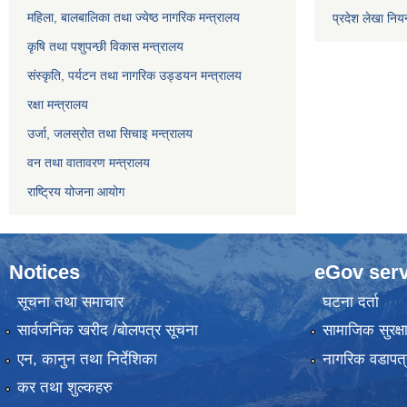
महिला, बालबालिका तथा ज्येष्ठ नागरिक मन्त्रालय
प्रदेश लेखा नियन
कृषि तथा पशुपन्छी विकास मन्त्रालय
संस्कृति, पर्यटन तथा नागरिक उड्डयन मन्त्रालय
रक्षा मन्त्रालय
उर्जा, जलस्रोत तथा सिचाइ मन्त्रालय
वन तथा वातावरण मन्त्रालय
राष्ट्रिय योजना आयोग
Notices
eGov serv
सूचना तथा समाचार
घटना दर्ता
सार्वजनिक खरीद /बोलपत्र सूचना
सामाजिक सुरक्ष
एन, कानुन तथा निर्देशिका
नागरिक वडापत्
कर तथा शुल्कहरु