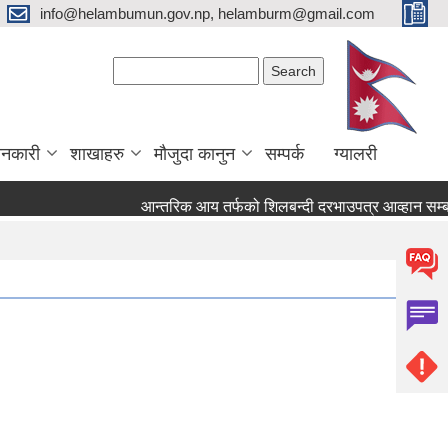
info@helambumun.gov.np, helamburm@gmail.com
Search form
Search
ानकारी
शाखाहरु
मौजुदा कानुन
सम्पर्क
ग्यालरी
आन्तरिक आय तर्फको शिलबन्दी दरभाउपत्र आव्हान सम्बन्धी 