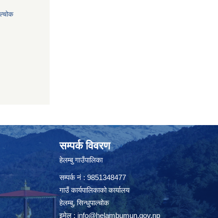
ाल्चोक
सम्पर्क विवरण
हेलम्बु गाउँपालिका
सम्पर्क नं : 9851348477
गाउँ कार्यपालिकाको कार्यालय
हेलम्बु, सिन्धुपाल्चोक
इमेल :
info@helambumun.gov.np