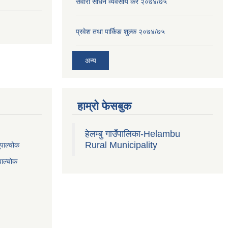
सवारी साधन व्यवसाय कर २०७४/७५
प्रवेश तथा पार्किङ शुल्क २०७४/७५
अन्य
हाम्रो फेसबुक
हेलम्बु गाउँपालिका-Helambu
Rural Municipality
ुपाल्चोक
पाल्चोक