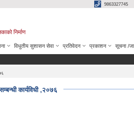
9863327745
िकाको निर्माण
जना
विधुतीय सुशासन सेवा
प्रतिवेदन
प्रकाशन
सूचना /ज
०७६
म्बन्धी कार्यविधी ,२०७६