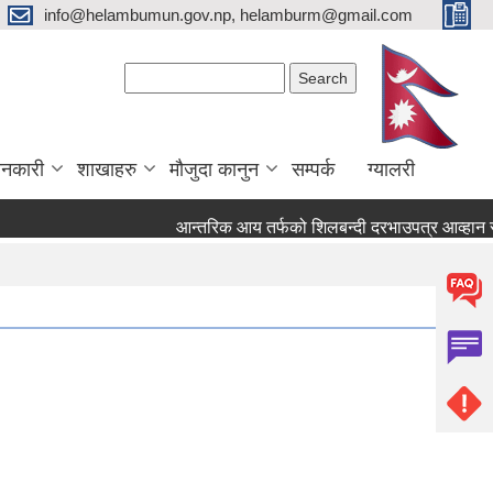
info@helambumun.gov.np, helamburm@gmail.com
Search form
Search
ानकारी
शाखाहरु
मौजुदा कानुन
सम्पर्क
ग्यालरी
आन्तरिक आय तर्फको शिलबन्दी दरभाउपत्र आव्हान सम्बन्