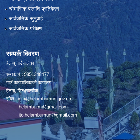
चौमासिक प्रगति प्रतिवेदन
सार्वजनिक सुनुवाई
सार्वजनिक परीक्षण
सम्पर्क विवरण
हेलम्बु गाउँपालिका
सम्पर्क नं : 9851348477
गाउँ कार्यपालिकाको कार्यालय
हेलम्बु, सिन्धुपाल्चोक
इमेल :
info@helambumun.gov.np
helamburm@gmail.com
ito.helambumun@gmail.com