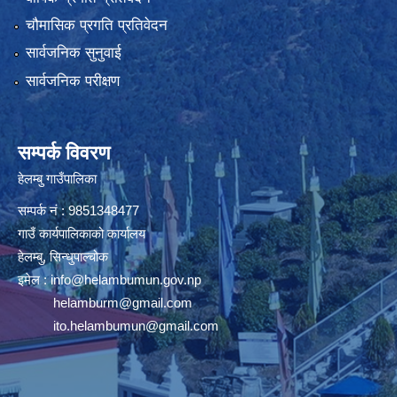
चौमासिक प्रगति प्रतिवेदन
सार्वजनिक सुनुवाई
सार्वजनिक परीक्षण
सम्पर्क विवरण
हेलम्बु गाउँपालिका
सम्पर्क नं : 9851348477
गाउँ कार्यपालिकाको कार्यालय
हेलम्बु, सिन्धुपाल्चोक
इमेल :
info@helambumun.gov.np
helamburm@gmail.com
ito.helambumun@gmail.com