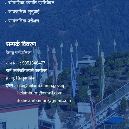
चौमासिक प्रगति प्रतिवेदन
सार्वजनिक सुनुवाई
सार्वजनिक परीक्षण
सम्पर्क विवरण
हेलम्बु गाउँपालिका
सम्पर्क नं : 9851348477
गाउँ कार्यपालिकाको कार्यालय
हेलम्बु, सिन्धुपाल्चोक
इमेल :
info@helambumun.gov.np
helamburm@gmail.com
ito.helambumun@gmail.com