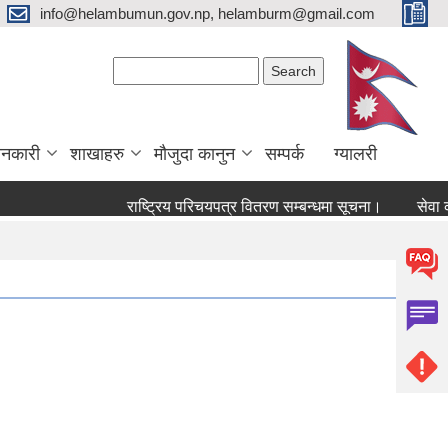
info@helambumun.gov.np, helamburm@gmail.com
Search form
Search
ानकारी
शाखाहरु
मौजुदा कानुन
सम्पर्क
ग्यालरी
राष्ट्रिय परिचयपत्र वितरण सम्बन्धमा सूचना।
सेवा करारमा