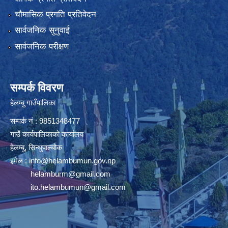
चौमासिक प्रगति प्रतिवेदन
सार्वजनिक सुनुवाई
सार्वजनिक परीक्षण
सम्पर्क विवरण
हेलम्बु गाउँपालिका
सम्पर्क नं : 9851348477
गाउँ कार्यपालिकाको कार्यालय
हेलम्बु, सिन्धुपाल्चोक
इमेल :
info@helambumun.gov.np
helamburm@gmail.com
ito.helambumun@gmail.com