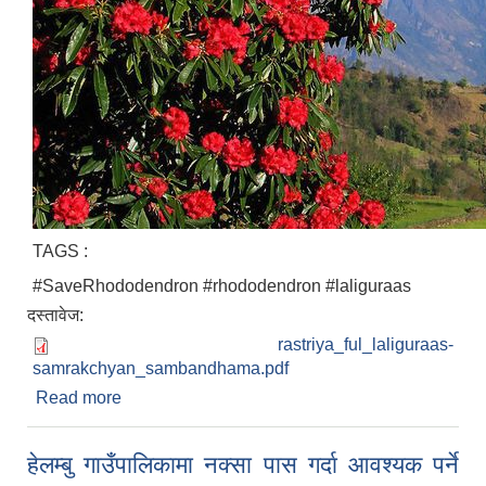
TAGS :
#SaveRhododendron #rhododendron #laliguraas
दस्तावेज:
rastriya_ful_laliguraas-
samrakchyan_sambandhama.pdf
Read more
about राष्ट्रिय फूल लालीगुराँसको संरक्षण सम्बन्धमा ।
हेलम्बु गाउँपालिकामा नक्सा पास गर्दा आवश्यक पर्ने