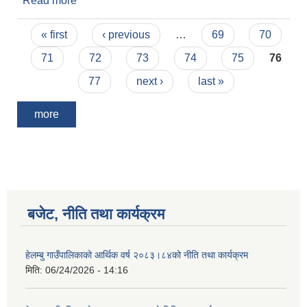
Read more
about हेलम्बु गाउँपालिकामा जोखिमपुर्ण क्षेत्रमा परेका
बस्तीहरुको लाभग्राहीहरुको राष्ट्रिय पुननिर्माण
Pages
प्राधिकरणबाट प्राप्त नामावली
« first
‹ previous
…
69
70
71
72
73
74
75
76
77
next ›
last »
more
बजेट, नीति तथा कार्यक्रम
हेलम्बु गाउँपालिकाको आर्थिक वर्ष २०८३।८४को नीति तथा कार्यक्रम
मिति:
06/24/2026 - 14:16