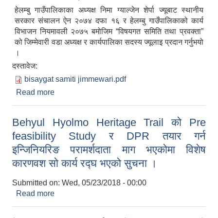
हेलम्बु गाउँपालिकाका अध्यक्ष निमा ग्याल्जेन शेर्पा ज्यूबाट स्थानीय
सरकार संचालन ऐन २०७४ दफा १६ र हेलम्बु गाउँपालिकाको कार्य
विभाजन नियमावली २०७५ बमोजिम “विषयगत समिति तथा प्रवक्ता”
को जिम्मेवारी वडा अध्यक्ष र कार्यपालिका सदस्य ज्यूलाइ प्रदान गर्नुभयो
।
दस्तावेज:
bisaygat samiti jimmewari.pdf
Read more
about हेलम्बु गाउँपालिका अन्तर्गत “विषयगत समिति तथा
प्रवक्ता” को जिम्मेवारी प्रदान गरिएको सुचना ।
Behyul Hyolmo Heritage Trail को Pre
feasibility Study र DPR तयार गर्न
इन्जिनियरिङ परामर्शदाता माग भएकोमा विशेष
कारणवश सो कार्य रद्घ भएको सुचना ।
Submitted on:
Wed, 05/23/2018 - 00:00
Read more
about Behyul Hyolmo Heritage Trail को Pre
feasibility Study र DPR तयार गर्न इन्जिनियरिङ
परामर्शदाता माग भएकोमा विशेष कारणवश सो कार्य रद्घ भएको